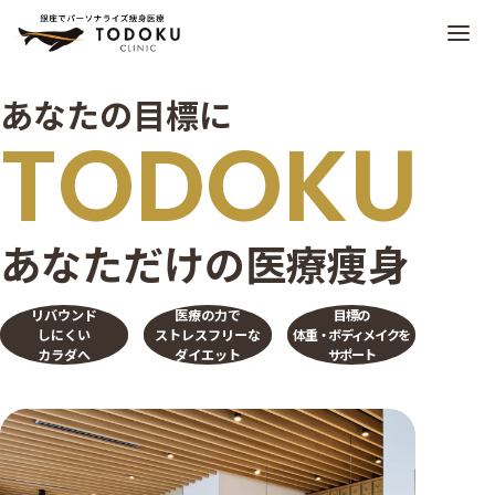
あなたの目標に
TODOKU
あなただけの医療痩身
リバウンド
医療の力で
目標の
しにくい
ストレスフリーな
体重・ボディメイクを
カラダへ
ダイエット
サポート